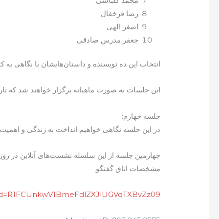
محمد کلباسی
رضا فرخفال
اصغر الهی
جعفر مدرس صادقی
انتخاب این ده نویسنده و داستان‌هایشان با نگاهی 
این جلسات به صورت ماهیانه برگزار خواهند شد که تاری
جلسه چهارم:
در این جلسه نگاهی خواهیم انداخت به زندگی و اهمیت آث
چهارمین جلسه از این سلسله نشست‌های آنلاین در روز جمعه 30 آپریل 2021 در ساعت 19:30 به وقت اروپای مرکزی در اتاق گفتگوی نرم‌افزار زوم خانه کتاب وی
مشخصات اتاق گفتگو:
?pwd=R1FCUnkwV1BmeFdlZXJlUGVqTXBvZz09