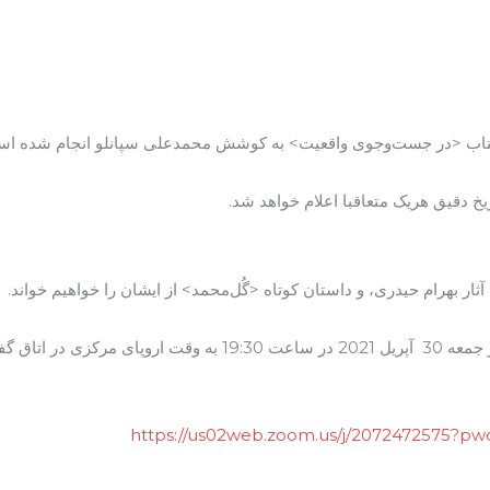
به کتاب <در جست‌و‌جوی واقعیت> به کوشش محمدعلی سپانلو انجام شده ا
خ دقیق هریک متعاقبا اعلام خواهد شد.
ار بهرام حیدری، و داستان کوتاه <گُل‌محمد> از ایشان را خواهیم خواند.
ن برگزار خواهد شد.
https://us02web.zoom.us/j/2072472575