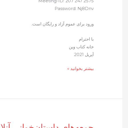
Meeting-ID: 207 247 2575
Password: Nj8Dnv
ورود برای عموم آزاد و رایگان است.
با احترام
خانه کتاب وین
آپریل 2021
جمعه‌های
بیشتر بخوانید »
داستان‌خوانی
آنلاین
خانه
کتاب
وین
جمعه‌های داستان‌خوانی آنلا